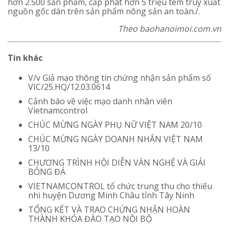
hơn 2.500 sản phẩm, cấp phát hơn 5 triệu tem truy xuất
nguồn gốc dán trên sản phẩm nông sản an toàn./.
Theo baohanoimoi.com.vn
Tin khác
V/v Giả mạo thông tin chứng nhận sản phẩm số
VIC/25.HQ/12.03.0614
Cảnh báo về việc mạo danh nhân viên
Vietnamcontrol
CHÚC MỪNG NGÀY PHỤ NỮ VIỆT NAM 20/10
CHÚC MỪNG NGÀY DOANH NHÂN VIỆT NAM
13/10
CHƯƠNG TRÌNH HỘI DIỄN VĂN NGHỆ VÀ GIẢI
BÓNG ĐÁ
VIETNAMCONTROL tổ chức trung thu cho thiếu
nhi huyện Dương Minh Châu tỉnh Tây Ninh
TỔNG KẾT VÀ TRAO CHỨNG NHẬN HOÀN
THÀNH KHÓA ĐÀO TẠO NỘI BỘ